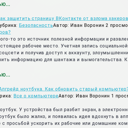
ЬЮ
ак защитить страницу ВКонтакте от взлома хакеро
убрика:
Безопасность
Автор:
Иван Воронин
2
просмо
ого-то это источник полезной информации и развлек
астоящее рабочее место. Учетная запись социально
соцсети и получив доступ к аккаунту, злоумышленн
учить информацию для шантажа и вымогательства. 
ЬЮ
Апгрейд ноутбука. Как обновить старый компьютер
рика:
Все о компьютере
Автор:
Иван Воронин
1
прос
оутбук. У устройства был разбит экран, а электрон
оутбук было жалко, и появилась идея вдохнуть в а
е с просьбой ускорить их рабочие или домашние к