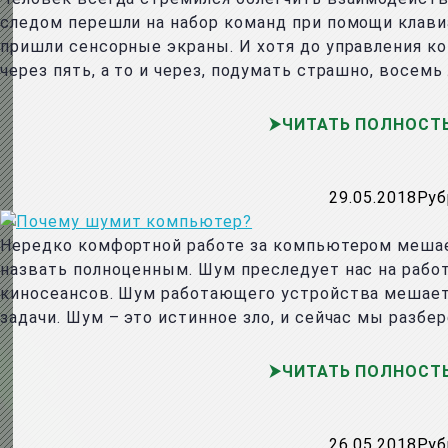
следом перешли на набор команд при помощи клав
пришли сенсорные экраны. И хотя до управления 
через пять, а то и через, подумать страшно, восе
ЧИТАТЬ ПОЛНОСТ
29.05.2018
Руб
Нередко комфортной работе за компьютером мешает
назвать полноценным. Шум преследует нас на рабо
киносеансов. Шум работающего устройства мешает
задачи. Шум – это истинное зло, и сейчас мы разб
ЧИТАТЬ ПОЛНОСТ
26.05.2018
Руб