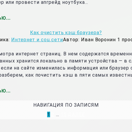
р или провести апгрейд ноутбука…
ЬЮ
Как очистить кэш браузера?
ика:
Интернет и соц.сети
Автор:
Иван Воронин
1
про
мотра интернет страниц. В нем содержатся временн
данных хранится локально в памяти устройства — в 
если на сайте изменилась информация или браузер 
разберем, как почистить кэш в пяти самых известны
ЬЮ
НАВИГАЦИЯ ПО ЗАПИСЯМ
1
2
…
15
ДАЛЕЕ