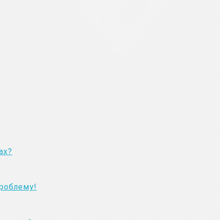
ах?
проблему!