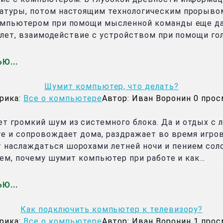
иатуры, потом настоящим технологическим прорыво
компьютером при помощи мысленной команды еще д
мь лет, взаимодействие с устройством при помощи г
ЬЮ
Шумит компьютер, что делать?
рика:
Все о компьютере
Автор:
Иван Воронин
0
прос
 громкий шум из системного блока. Да и отдых с 
те и сопровождает дома, раздражает во время игро
 наслаждаться шорохами летней ночи и пением сол
ерем, почему шумит компьютер при работе и как…
ЬЮ
Как подключить компьютер к телевизору?
рика:
Все о компьютере
Автор:
Иван Воронин
1
прос