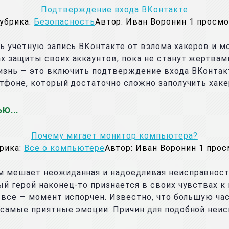
Подтверждение входа ВКонтакте
убрика:
Безопасность
Автор:
Иван Воронин
1
просмо
ть учетную запись ВКонтакте от взлома хакеров и 
х защиты своих аккаунтов, пока не станут жертва
знь — это включить подтверждение входа ВКонтакте
тфоне, который достаточно сложно заполучить хаке
ЬЮ
Почему мигает монитор компьютера?
рика:
Все о компьютере
Автор:
Иван Воронин
1
прос
 мешает неожиданная и надоедливая неисправность
й герой наконец-то признается в своих чувствах к 
И все — момент испорчен. Известно, что большую ч
 самые приятные эмоции. Причин для подобной неи