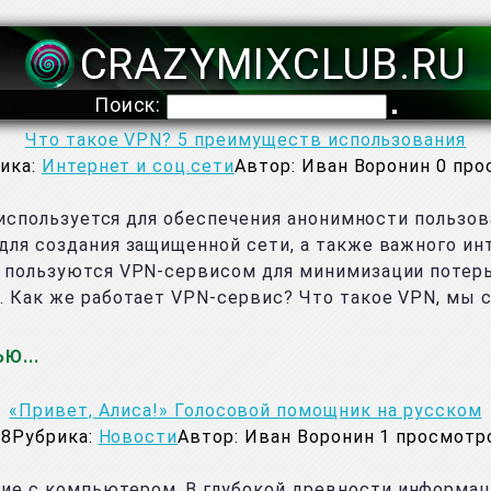
CRAZYMIXCLUB.RU
Поиск:
Что такое VPN? 5 преимуществ использования
ика:
Интернет и соц.сети
Автор:
Иван Воронин
0
про
ый используется для обеспечения анонимности польз
 для создания защищенной сети, а также важного ин
и, пользуются VPN-сервисом для минимизации потер
). Как же работает VPN-сервис? Что такое VPN, мы 
ЬЮ
«Привет, Алиса!» Голосовой помощник на русском
18
Рубрика:
Новости
Автор:
Иван Воронин
1
просмотро
вие с компьютером. В глубокой древности информа